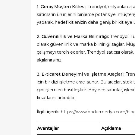
1. Geniş Müşteri Kitlesi:
Trendyol, milyonlarca ak
satıcıların ürünlerini binlerce potansiyel müşte
yaparak, hedef kitlenizin daha geniş bir kitleye u
2. Güvenilirlik ve Marka Bilinirliği:
Trendyol, Tü
olarak güvenilirlik ve marka bilinirliği sağlar. Müş
çalışmayı tercih ederler. Trendyol satıcısı olarak
algılanırsınız.
3. E-ticaret Deneyimi ve İşletme Araçları:
Trend
için bir dizi işletme aracı sunar. Bu araçlar, stok 
gibi işlemleri basitleştirir. Böylece satıcılar, iş
fırsatlarını artırabilir.
İlgili içerik:
https://www.bodurmedya.com/blog/e-
Avantajlar
Açıklama