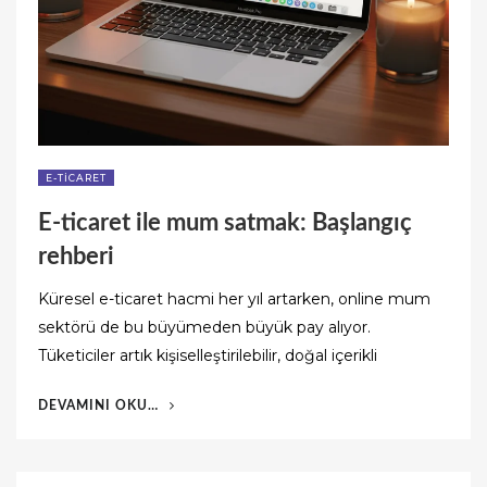
E-TICARET
E-ticaret ile mum satmak: Başlangıç
rehberi
Küresel e-ticaret hacmi her yıl artarken, online mum
sektörü de bu büyümeden büyük pay alıyor.
Tüketiciler artık kişiselleştirilebilir, doğal içerikli
“E-
DEVAMINI OKU…
TICARET
ILE
MUM