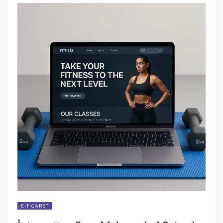
SATMAK:
BAŞLANGIÇ
REHBERI”
E-TICARET